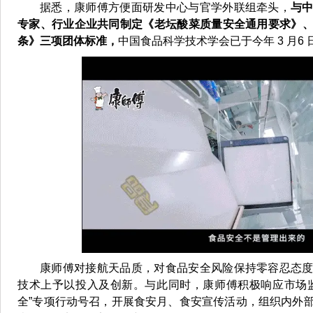
据悉，康师傅方便面研发中心与官学外联组牵头，
与
专家、行业企业共同制定《老坛酸菜质量安全通用要求》
条》三项团体标准，
中国食品科学技术学会已于今年 3 月6 
康师傅对接航天品质，对食品安全风险保持零容忍态
技术上予以投入及创新。与此同时，康师傅积极响应市场
全”专项行动号召，开展食安月、食安宣传活动，组织内外