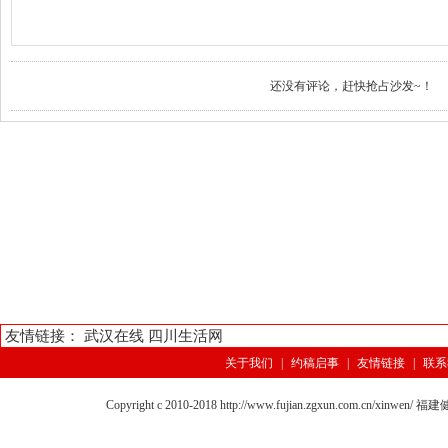
还没有评论，赶快抢占沙发~！
友情链接：
武汉在线
四川生活网
关于我们
|
约稿启事
|
友情链接
|
联系
Copyright c 2010-2018 http://www.fujian.zgxun.com