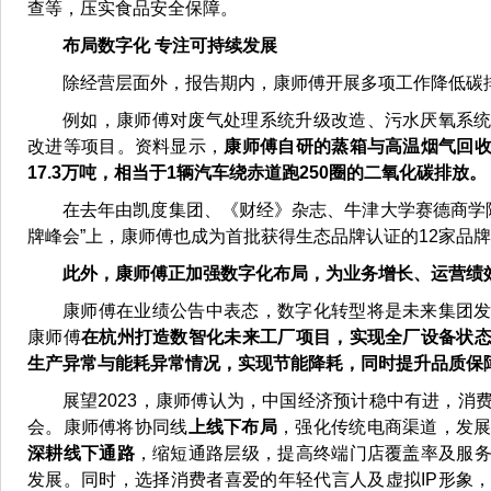
查等，压实食品安全保障。
布局数字化 专注可持续发展
除经营层面外，报告期内，康师傅开展多项工作降低碳
例如，康师傅对废气处理系统升级改造、污水厌氧系
改进等项目。资料显示，
康师傅自研的蒸箱与高温烟气回
17.3万吨，相当于1辆汽车绕赤道跑250圈的二氧化碳排放。
在去年由凯度集团、《财经》杂志、牛津大学赛德商学院
牌峰会”上，康师傅也成为首批获得生态品牌认证的12家品
此外，康师傅正加强数字化布局，为业务增长、运营绩
康师傅在业绩公告中表态，数字化转型将是未来集团
康师傅
在杭州打造数智化未来工厂项目，实现全厂设备状
生产异常与能耗异常情况，实现节能降耗，同时提升品质保
展望2023，康师傅认为，中国经济预计稳中有进，消
会。康师傅将协同线
上线下布局
，强化传统电商渠道，发展
深耕线下通路
，缩短通路层级，提高终端门店覆盖率及服
发展。同时，选择消费者喜爱的年轻代言人及虚拟IP形象