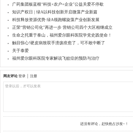
广药集团板蓝根“科技+农户+企业”公益关爱不停歇
知识产权日 | 绿A以科技创新开启微藻产业新篇
科技释放资源优势 绿A领跑螺旋藻产业创新发展
正荣“营销公司化”再进一步 营销公司四个大区相继成立
生命之托重于泰山，福州爱尔眼科医院学党史践使命！
触目惊心!硬皮病致双手溃疡痊愈了，可不敢中断了
关于泰爱
福州爱尔眼科医院专家解说飞蚊症的预防与治疗
网友评论
登录
│
注册
登录以后，才可以发表
还没有评论，赶快抢占沙发~！