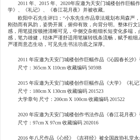
2011
年、
2015
年、2020年应邀为天安门城楼创作巨幅
学》、《礼记》、《春江花月夜》并被收藏。
欧阳中石先生评曰：
“小东先生作品章法规划布局森严
刚劲而有风韵，姿势开展，俯仰有致，向背分明。整体行文
感，用笔提按顿挫清晰可见，中侧交杂粗细长短变化多端，
感，笔力雄健，结体严谨舒适用笔辗转线条流畅，赋予粗细
严谨而意态生动，可见先生书法功底之深厚。
2011
年应邀为天安门城楼创作巨幅作品《沁园春长沙》
尺寸：
365cm X 110cm
收藏编码
5059B
2015
年应邀为天安门城楼创作巨幅作品《大学》《礼记
尺寸：
180cm X 130cm
收藏编码
201523
大学章句 尺寸：
200cm X 100cm
收藏编码
201522
2020
年应邀为天安门城楼创作书法作品《春江花月夜》
尺寸：
97cm X 97cm
收藏编码
202016
2016
年八尺作品《心经》《吉祥经》被全国政协礼堂永