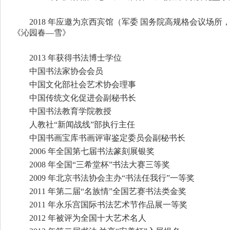
2018
年应邀为京西宾馆（军委
国务院高规格会议场所，
《沁园春
—雪》
2013
年获得书法博士学位
中国书法家协会会员
中国文化部社会艺术协会理事
中国传统文化促进会副秘书长
中国书法教育学院教授
人教社
“新闻战线
”部执行主任
中国书画宝库书画评审鉴定委员会副秘书长
2006
年全国第七届书法篆刻展银奖
2008
年全国
“
三希堂杯
”书法大赛三等奖
2009
年北京书法协会主办
“书法任我行
”一等奖
2011
年第二届
“
名族情
”全国艺赛书法类金奖
2011
年永乐宫国际书法艺术节作品展一等奖
2012
年被评为全国十大艺术名人