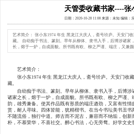
天管委收藏书家----
日期：2020-10-28 11:08 来源：未知 编辑
艺术简介： 张小东1974 年生 黑龙江大庆人，斋号玠庐。天安
藏。 自幼痴于书法、篆刻。早年从柳体、隶书入手，后博涉诸家，
长，熔于一炉，自成面貌。所书既有欧、柳之严谨、端庄，又兼颜
艺术简介：
张小东1974 年生 黑龙江大庆人，斋号玠庐。天安门
藏。
自幼痴于书法、篆刻。早年从柳体、隶书入手，后博涉
诸家之长，熔于一炉，自成面貌。所书既有欧、柳之严谨、
韵，雄秀兼备。使其作品既有形质的端庄遒劲，又富有性情
赏，耐人寻味。四体皆能，犹精楷书。在当今书坛美书丑书
不随流俗，独行中道。师古而不泥古，兼容而不纳垢，创新
朴，不慕荣华，不喜社交。醉心书法，心无旁骛。好学文史哲